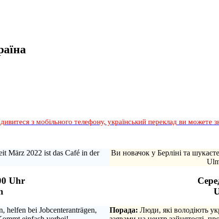
раїна
дивитеся з мобільного телефону, український переклад ви можете з
it März 2022 ist das Café in der
Ви новачок у Берліні та шукаєт
Ulm
00 Uhr
Серед
n
U
 helfen bei Jobcenteranträgen,
Порада:
Люди, які володіють ук
Kommt einfach vorbei!
заявами на центр зайнятості, п