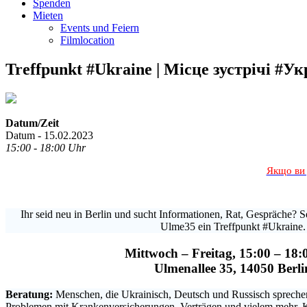
Spenden
Mieten
Events und Feiern
Filmlocation
Treffpunkt #Ukraine | Місце зустрічі #Ук
Datum/Zeit
Datum - 15.02.2023
15:00 - 18:00 Uhr
Якщо ви 
Ihr seid neu in Berlin und sucht Informationen, Rat, Gespräche? Se
Ulme35 ein Treffpunkt #Ukraine.
Mittwoch – Freitag, 15:00 – 18:
Ulmenallee 35, 14050 Berli
Beratung:
Menschen, die Ukrainisch, Deutsch und Russisch sprechen,
Problemen mit Krankenversicherungen, Verträgen und vielem mehr. 