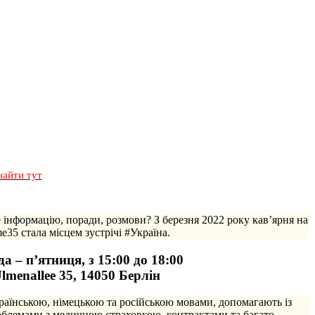
найти тут
е інформацію, поради, розмови? З березня 2022 року кав’ярня на
e35 стала місцем зустрічі #Україна.
а – п’ятниця, з 15:00 до 18:00
lmenallee 35, 14050 Берлін
раїнською, німецькою та російською мовами, допомагають із
роблемами з медичною страховкою, контрактами та багато