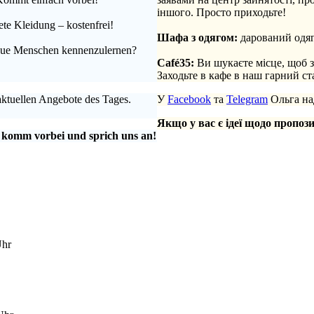
іншого. Просто приходьте!
te Kleidung – kostenfrei!
.
Шафа з одягом:
дарований одяг
 neue Menschen kennenzulernen?
.
Café35:
Ви шукаєте місце, щоб 
Заходьте в кафе в наш гарний с
aktuellen Angebote des Tages.
У
Facebook
та
Telegram
Ольга над
Якщо у вас є ідеї щодо пропози
 komm vorbei und sprich uns an!
Uhr