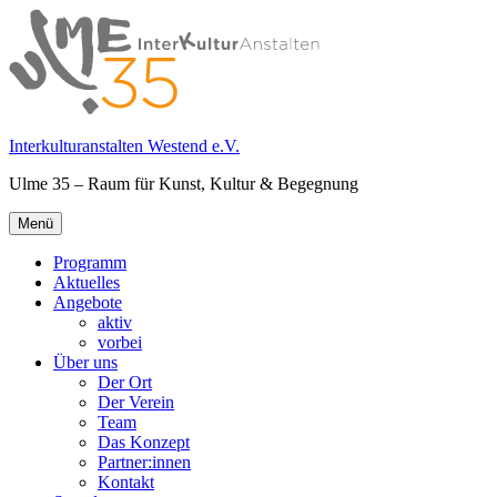
Springe
zum
Inhalt
Interkulturanstalten Westend e.V.
Ulme 35 – Raum für Kunst, Kultur & Begegnung
Primäres
Menü
Menü
Programm
Aktuelles
Angebote
aktiv
vorbei
Über uns
Der Ort
Der Verein
Team
Das Konzept
Partner:innen
Kontakt