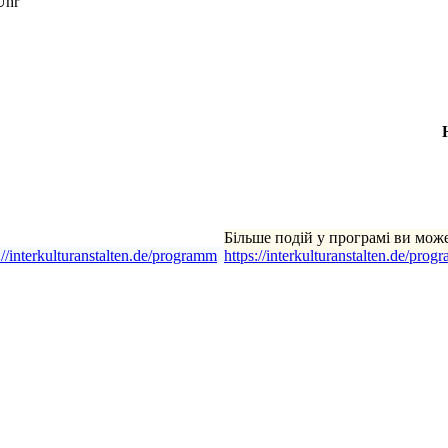
Uhr
Більше подій у програмі ви мож
://interkulturanstalten.de/programm
https://interkulturanstalten.de/prog