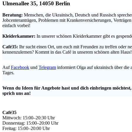
Ulmenallee 35, 14050 Berlin
Beratung:
Menschen, die Ukrainisch, Deutsch und Russisch sprechen
Jobcenteranträgen, Problemen mit Krankenversicherungen, Verträge
einfach vorbei!
.
Kleiderkammer:
In unserer schönen Kleiderkammer gibt es gespende
.
Café35:
Ihr sucht einen Ort, um euch mit Freunden zu treffen oder 
kennenzulernen? Kommt in das Café in unserem schönen alten Haus!
.
Auf
Facebook
und
Telegram
informiert Olga auf ukrainisch über die
Tages.
.
Wenn du Ideen für Angebote hast und dich einbringen möchtest
sprich uns an!
Café35
Mittwoch: 15:00–20:30 Uhr
Donnerstag: 15:00–20:00 Uhr
Freitag: 15:00–20:00 Uhr