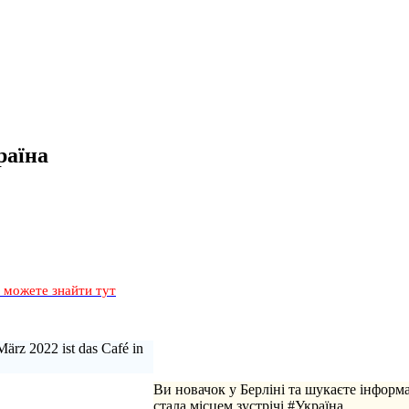
раїна
и можете знайти тут
März 2022 ist das Café in
Ви новачок у Берліні та шукаєте інформ
стала місцем зустрічі #Україна.