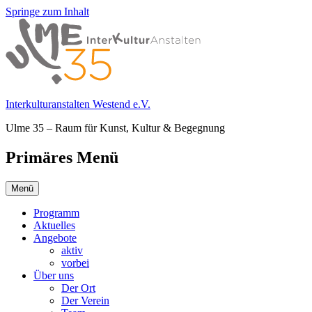
Springe zum Inhalt
Interkulturanstalten Westend e.V.
Ulme 35 – Raum für Kunst, Kultur & Begegnung
Primäres Menü
Menü
Programm
Aktuelles
Angebote
aktiv
vorbei
Über uns
Der Ort
Der Verein