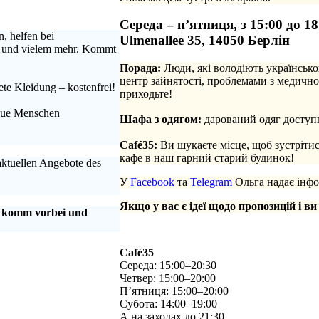
Середа – п’ятниця, з 15:00 до 18
, helfen bei
Ulmenallee 35, 14050 Берлін
n und vielem mehr. Kommt
Порада:
Люди, які володіють українсько
центр зайнятості, проблемами з медично
te Kleidung – kostenfrei!
приходьте!
.
neue Menschen
Шафа з одягом:
дарований одяг доступн
.
Café35:
Ви шукаєте місце, щоб зустріти
кафе в наш гарний старий будинок!
 aktuellen Angebote des
У
Facebook
та
Telegram
Ольга надає інфо
Якщо у вас є ідеї щодо пропозицій і ви
, komm vorbei und
Café35
Середа: 15:00–20:30
Четвер: 15:00–20:00
П’ятниця: 15:00–20:00
Субота: 14:00–19:00
А на заходах до 21:30