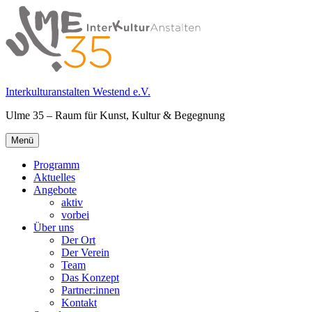
Springe
zum
Inhalt
Interkulturanstalten Westend e.V.
Ulme 35 – Raum für Kunst, Kultur & Begegnung
Primäres
Menü
Menü
Programm
Aktuelles
Angebote
aktiv
vorbei
Über uns
Der Ort
Der Verein
Team
Das Konzept
Partner:innen
Kontakt