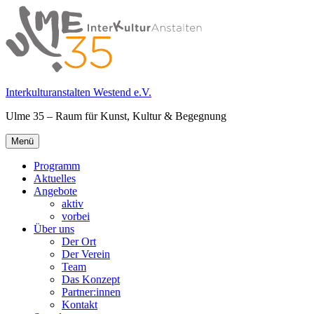
Springe
zum
Inhalt
Interkulturanstalten Westend e.V.
Ulme 35 – Raum für Kunst, Kultur & Begegnung
Primäres
Menü
Menü
Programm
Aktuelles
Angebote
aktiv
vorbei
Über uns
Der Ort
Der Verein
Team
Das Konzept
Partner:innen
Kontakt