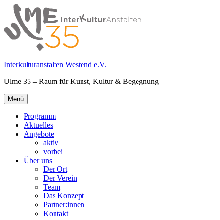
Springe
zum
Inhalt
Interkulturanstalten Westend e.V.
Ulme 35 – Raum für Kunst, Kultur & Begegnung
Primäres
Menü
Menü
Programm
Aktuelles
Angebote
aktiv
vorbei
Über uns
Der Ort
Der Verein
Team
Das Konzept
Partner:innen
Kontakt