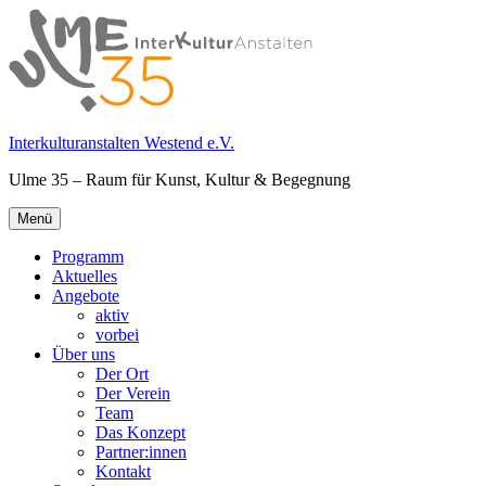
Springe
zum
Inhalt
Interkulturanstalten Westend e.V.
Ulme 35 – Raum für Kunst, Kultur & Begegnung
Primäres
Menü
Menü
Programm
Aktuelles
Angebote
aktiv
vorbei
Über uns
Der Ort
Der Verein
Team
Das Konzept
Partner:innen
Kontakt