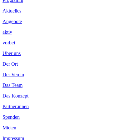
Footer
Programm
Inhalt
Aktuelles
Angebote
aktiv
vorbei
Über uns
Der Ort
Der Verein
Das Team
Das Konzept
Partner:innen
Spenden
Mieten
Impressum