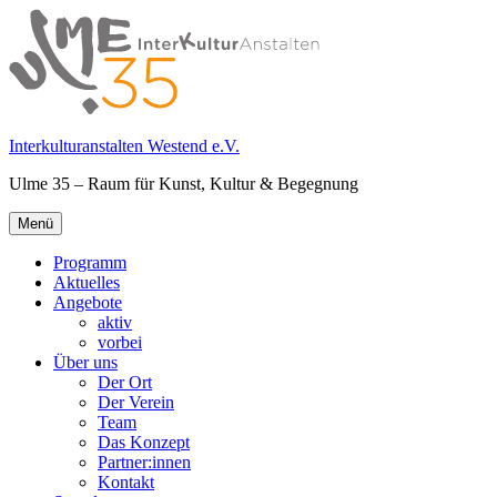
Springe
zum
Inhalt
Interkulturanstalten Westend e.V.
Ulme 35 – Raum für Kunst, Kultur & Begegnung
Primäres
Menü
Menü
Programm
Aktuelles
Angebote
aktiv
vorbei
Über uns
Der Ort
Der Verein
Team
Das Konzept
Partner:innen
Kontakt