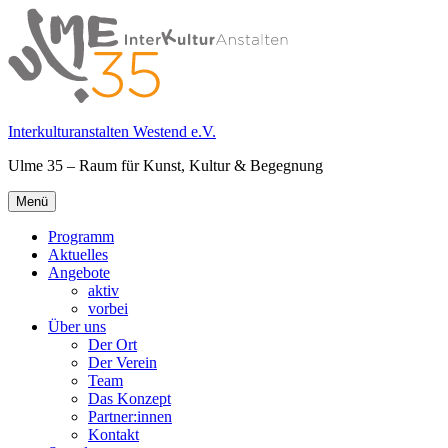
Springe
zum
Inhalt
Interkulturanstalten Westend e.V.
Ulme 35 – Raum für Kunst, Kultur & Begegnung
Primäres
Menü
Menü
Programm
Aktuelles
Angebote
aktiv
vorbei
Über uns
Der Ort
Der Verein
Team
Das Konzept
Partner:innen
Kontakt