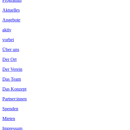
Footer
Programm
Inhalt
Aktuelles
Angebote
aktiv
vorbei
Über uns
Der Ort
Der Verein
Das Team
Das Konzept
Partner:innen
Spenden
Mieten
Impressum