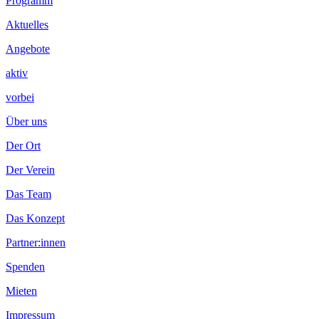
Footer
Programm
Inhalt
Aktuelles
Angebote
aktiv
vorbei
Über uns
Der Ort
Der Verein
Das Team
Das Konzept
Partner:innen
Spenden
Mieten
Impressum