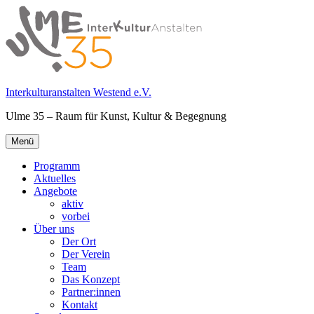
Springe
zum
Inhalt
Interkulturanstalten Westend e.V.
Ulme 35 – Raum für Kunst, Kultur & Begegnung
Primäres
Menü
Menü
Programm
Aktuelles
Angebote
aktiv
vorbei
Über uns
Der Ort
Der Verein
Team
Das Konzept
Partner:innen
Kontakt