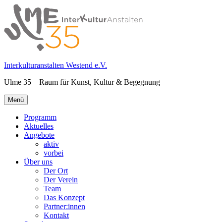
Springe
zum
Inhalt
Interkulturanstalten Westend e.V.
Ulme 35 – Raum für Kunst, Kultur & Begegnung
Primäres
Menü
Menü
Programm
Aktuelles
Angebote
aktiv
vorbei
Über uns
Der Ort
Der Verein
Team
Das Konzept
Partner:innen
Kontakt