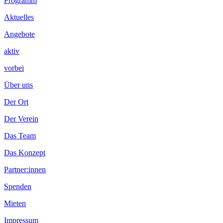
Footer
Programm
Inhalt
Aktuelles
Angebote
aktiv
vorbei
Über uns
Der Ort
Der Verein
Das Team
Das Konzept
Partner:innen
Spenden
Mieten
Impressum