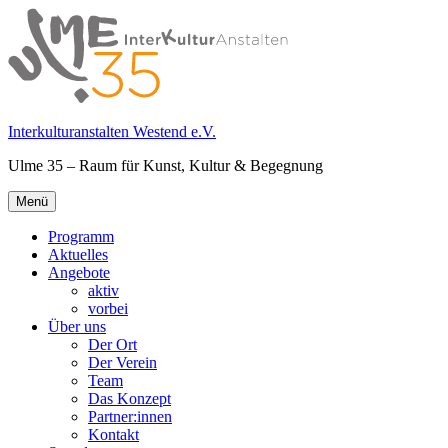
Springe
zum
Inhalt
Interkulturanstalten Westend e.V.
Ulme 35 – Raum für Kunst, Kultur & Begegnung
Primäres
Menü
Menü
Programm
Aktuelles
Angebote
aktiv
vorbei
Über uns
Der Ort
Der Verein
Team
Das Konzept
Partner:innen
Kontakt