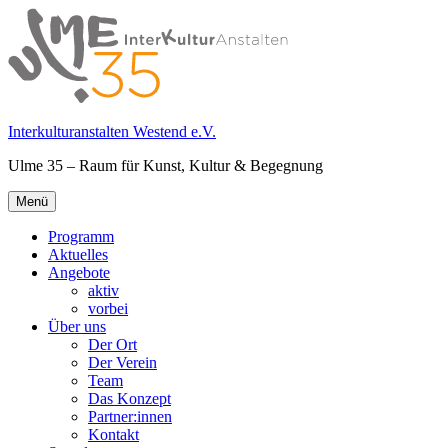
Springe
zum
Inhalt
Interkulturanstalten Westend e.V.
Ulme 35 – Raum für Kunst, Kultur & Begegnung
Primäres
Menü
Menü
Programm
Aktuelles
Angebote
aktiv
vorbei
Über uns
Der Ort
Der Verein
Team
Das Konzept
Partner:innen
Kontakt