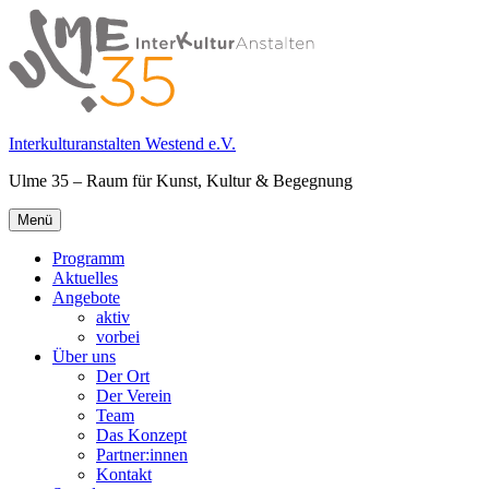
Springe
zum
Inhalt
Interkulturanstalten Westend e.V.
Ulme 35 – Raum für Kunst, Kultur & Begegnung
Primäres
Menü
Menü
Programm
Aktuelles
Angebote
aktiv
vorbei
Über uns
Der Ort
Der Verein
Team
Das Konzept
Partner:innen
Kontakt