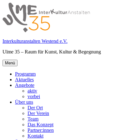
Springe
zum
Inhalt
Interkulturanstalten Westend e.V.
Ulme 35 – Raum für Kunst, Kultur & Begegnung
Primäres
Menü
Menü
Programm
Aktuelles
Angebote
aktiv
vorbei
Über uns
Der Ort
Der Verein
Team
Das Konzept
Partner:innen
Kontakt