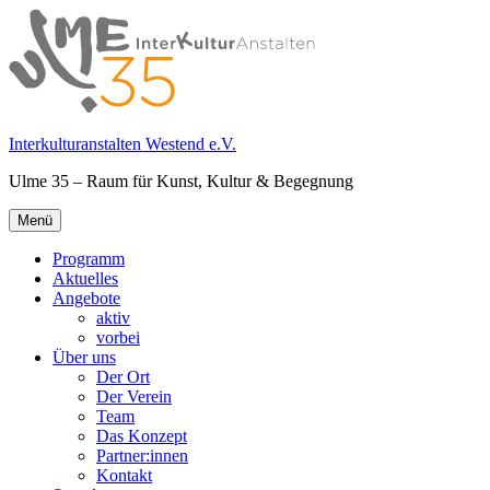
Springe
zum
Inhalt
Interkulturanstalten Westend e.V.
Ulme 35 – Raum für Kunst, Kultur & Begegnung
Primäres
Menü
Menü
Programm
Aktuelles
Angebote
aktiv
vorbei
Über uns
Der Ort
Der Verein
Team
Das Konzept
Partner:innen
Kontakt