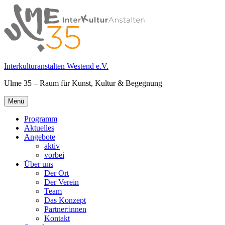
Springe
zum
Inhalt
Interkulturanstalten Westend e.V.
Ulme 35 – Raum für Kunst, Kultur & Begegnung
Primäres
Menü
Menü
Programm
Aktuelles
Angebote
aktiv
vorbei
Über uns
Der Ort
Der Verein
Team
Das Konzept
Partner:innen
Kontakt