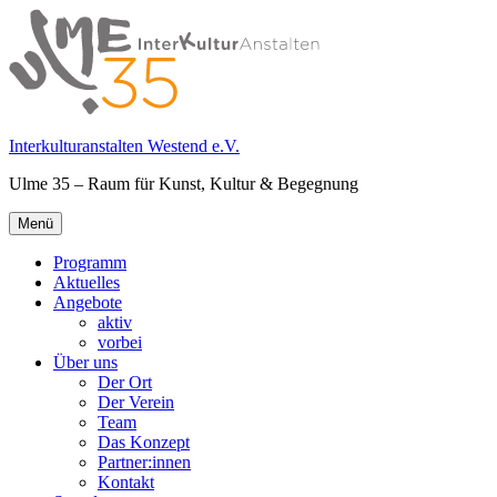
Springe
zum
Inhalt
Interkulturanstalten Westend e.V.
Ulme 35 – Raum für Kunst, Kultur & Begegnung
Primäres
Menü
Menü
Programm
Aktuelles
Angebote
aktiv
vorbei
Über uns
Der Ort
Der Verein
Team
Das Konzept
Partner:innen
Kontakt