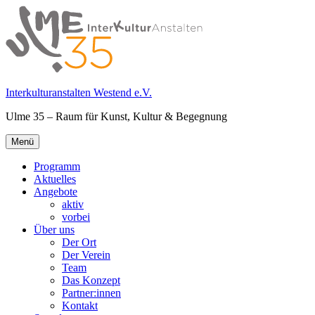
Springe
zum
Inhalt
Interkulturanstalten Westend e.V.
Ulme 35 – Raum für Kunst, Kultur & Begegnung
Primäres
Menü
Menü
Programm
Aktuelles
Angebote
aktiv
vorbei
Über uns
Der Ort
Der Verein
Team
Das Konzept
Partner:innen
Kontakt