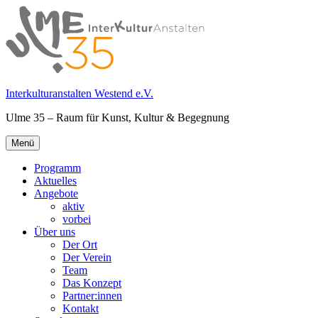
Springe
zum
Inhalt
Interkulturanstalten Westend e.V.
Ulme 35 – Raum für Kunst, Kultur & Begegnung
Primäres
Menü
Menü
Programm
Aktuelles
Angebote
aktiv
vorbei
Über uns
Der Ort
Der Verein
Team
Das Konzept
Partner:innen
Kontakt