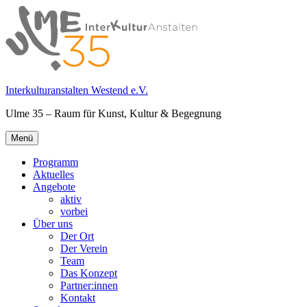
Springe
zum
Inhalt
Interkulturanstalten Westend e.V.
Ulme 35 – Raum für Kunst, Kultur & Begegnung
Primäres
Menü
Menü
Programm
Aktuelles
Angebote
aktiv
vorbei
Über uns
Der Ort
Der Verein
Team
Das Konzept
Partner:innen
Kontakt