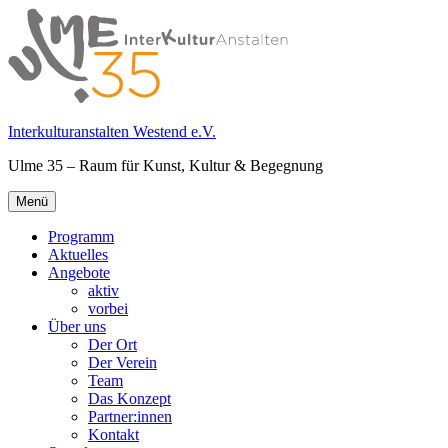
Springe
zum
Inhalt
Interkulturanstalten Westend e.V.
Ulme 35 – Raum für Kunst, Kultur & Begegnung
Primäres
Menü
Menü
Programm
Aktuelles
Angebote
aktiv
vorbei
Über uns
Der Ort
Der Verein
Team
Das Konzept
Partner:innen
Kontakt