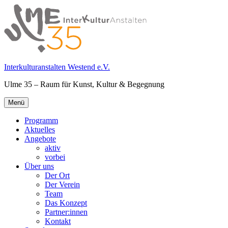
Springe
zum
Inhalt
Interkulturanstalten Westend e.V.
Ulme 35 – Raum für Kunst, Kultur & Begegnung
Primäres
Menü
Menü
Programm
Aktuelles
Angebote
aktiv
vorbei
Über uns
Der Ort
Der Verein
Team
Das Konzept
Partner:innen
Kontakt