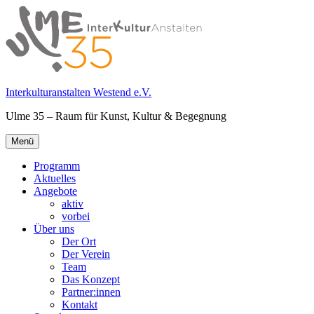
Springe
zum
Inhalt
Interkulturanstalten Westend e.V.
Ulme 35 – Raum für Kunst, Kultur & Begegnung
Primäres
Menü
Menü
Programm
Aktuelles
Angebote
aktiv
vorbei
Über uns
Der Ort
Der Verein
Team
Das Konzept
Partner:innen
Kontakt