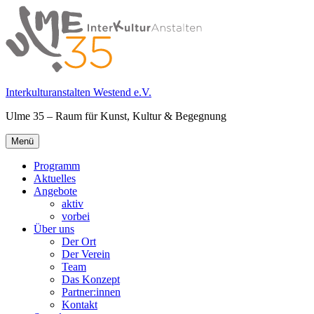
Springe
zum
Inhalt
Interkulturanstalten Westend e.V.
Ulme 35 – Raum für Kunst, Kultur & Begegnung
Primäres
Menü
Menü
Programm
Aktuelles
Angebote
aktiv
vorbei
Über uns
Der Ort
Der Verein
Team
Das Konzept
Partner:innen
Kontakt