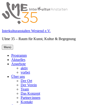
Springe
zum
Inhalt
Interkulturanstalten Westend e.V.
Ulme 35 – Raum für Kunst, Kultur & Begegnung
Primäres
Menü
Menü
Programm
Aktuelles
Angebote
aktiv
vorbei
Über uns
Der Ort
Der Verein
Team
Das Konzept
Partner:innen
Kontakt