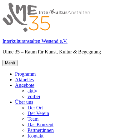
Springe
zum
Inhalt
Interkulturanstalten Westend e.V.
Ulme 35 – Raum für Kunst, Kultur & Begegnung
Primäres
Menü
Menü
Programm
Aktuelles
Angebote
aktiv
vorbei
Über uns
Der Ort
Der Verein
Team
Das Konzept
Partner:innen
Kontakt