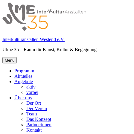
Springe
zum
Inhalt
Interkulturanstalten Westend e.V.
Ulme 35 – Raum für Kunst, Kultur & Begegnung
Primäres
Menü
Menü
Programm
Aktuelles
Angebote
aktiv
vorbei
Über uns
Der Ort
Der Verein
Team
Das Konzept
Partner:innen
Kontakt