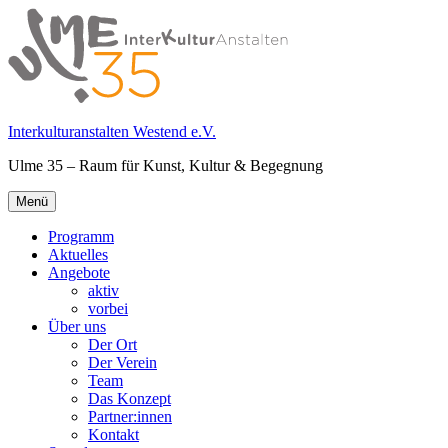
Springe
zum
Inhalt
Interkulturanstalten Westend e.V.
Ulme 35 – Raum für Kunst, Kultur & Begegnung
Primäres
Menü
Menü
Programm
Aktuelles
Angebote
aktiv
vorbei
Über uns
Der Ort
Der Verein
Team
Das Konzept
Partner:innen
Kontakt