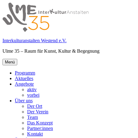
Springe
zum
Inhalt
Interkulturanstalten Westend e.V.
Ulme 35 – Raum für Kunst, Kultur & Begegnung
Primäres
Menü
Menü
Programm
Aktuelles
Angebote
aktiv
vorbei
Über uns
Der Ort
Der Verein
Team
Das Konzept
Partner:innen
Kontakt