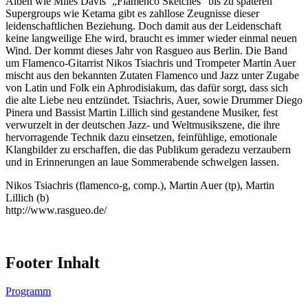
Alben wie Miles Davis‘ „Flamenco Sketches“ bis zu späteren
Supergroups wie Ketama gibt es zahllose Zeugnisse dieser
leidenschaftlichen Beziehung. Doch damit aus der Leidenschaft
keine langweilige Ehe wird, braucht es immer wieder einmal neuen
Wind. Der kommt dieses Jahr von Rasgueo aus Berlin. Die Band
um Flamenco-Gitarrist Nikos Tsiachris und Trompeter Martin Auer
mischt aus den bekannten Zutaten Flamenco und Jazz unter Zugabe
von Latin und Folk ein Aphrodisiakum, das dafür sorgt, dass sich
die alte Liebe neu entzündet. Tsiachris, Auer, sowie Drummer Diego
Pinera und Bassist Martin Lillich sind gestandene Musiker, fest
verwurzelt in der deutschen Jazz- und Weltmusikszene, die ihre
hervorragende Technik dazu einsetzen, feinfühlige, emotionale
Klangbilder zu erschaffen, die das Publikum geradezu verzaubern
und in Erinnerungen an laue Sommerabende schwelgen lassen.
Nikos Tsiachris (flamenco-g, comp.), Martin Auer (tp), Martin
Lillich (b)
http://www.rasgueo.de/
Footer Inhalt
Programm