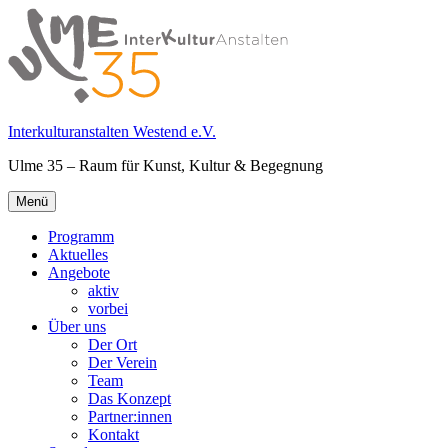
Springe
zum
Inhalt
Interkulturanstalten Westend e.V.
Ulme 35 – Raum für Kunst, Kultur & Begegnung
Primäres
Menü
Menü
Programm
Aktuelles
Angebote
aktiv
vorbei
Über uns
Der Ort
Der Verein
Team
Das Konzept
Partner:innen
Kontakt