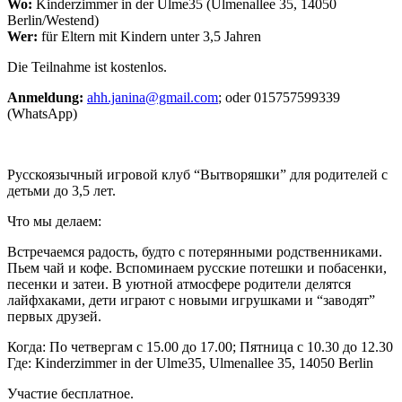
Wo:
Kinderzimmer in der Ulme35 (Ulmenallee 35, 14050
Berlin/Westend)
Wer:
für Eltern mit Kindern unter 3,5 Jahren
Die Teilnahme ist kostenlos.
Anmeldung:
ahh.janina@gmail.com
; oder 015757599339
(WhatsApp)
Русскоязычный игровой клуб “Вытворяшки” для родителей с
детьми до 3,5 лет.
Что мы делаем:
Встречаемся радость, будто с потерянными родственниками.
Пьем чай и кофе. Вспоминаем русские потешки и побасенки,
песенки и затеи. В уютной атмосфере родители делятся
лайфхаками, дети играют с новыми игрушками и “заводят”
первых друзей.
Когда: По четвергам с 15.00 до 17.00; Пятница с 10.30 до 12.30
Где: Kinderzimmer in der Ulme35, Ulmenallee 35, 14050 Berlin
Участие бесплатное.