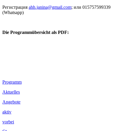
Регистрация
ahh.janina@gmail.com
; или 015757599339
(Whatsapp)
Die Programmübersicht als PDF:
Footer
Programm
Inhalt
Aktuelles
Angebote
aktiv
vorbei