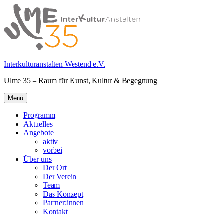
Springe
zum
Inhalt
Interkulturanstalten Westend e.V.
Ulme 35 – Raum für Kunst, Kultur & Begegnung
Primäres
Menü
Menü
Programm
Aktuelles
Angebote
aktiv
vorbei
Über uns
Der Ort
Der Verein
Team
Das Konzept
Partner:innen
Kontakt