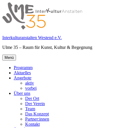
Springe
zum
Inhalt
Interkulturanstalten Westend e.V.
Ulme 35 – Raum für Kunst, Kultur & Begegnung
Primäres
Menü
Menü
Programm
Aktuelles
Angebote
aktiv
vorbei
Über uns
Der Ort
Der Verein
Team
Das Konzept
Partner:innen
Kontakt