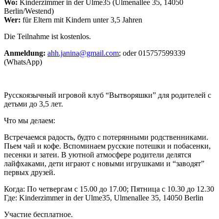
Wo:
Kinderzimmer in der Ulme35 (Ulmenallee 35, 14050
Berlin/Westend)
Wer:
für Eltern mit Kindern unter 3,5 Jahren
Die Teilnahme ist kostenlos.
Anmeldung:
ahh.janina@gmail.com
; oder 015757599339
(WhatsApp)
Русскоязычный игровой клуб “Вытворяшки” для родителей с
детьми до 3,5 лет.
Что мы делаем:
Встречаемся радость, будто с потерянными родственниками.
Пьем чай и кофе. Вспоминаем русские потешки и побасенки,
песенки и затеи. В уютной атмосфере родители делятся
лайфхаками, дети играют с новыми игрушками и “заводят”
первых друзей.
Когда: По четвергам с 15.00 до 17.00; Пятница с 10.30 до 12.30
Где: Kinderzimmer in der Ulme35, Ulmenallee 35, 14050 Berlin
Участие бесплатное.