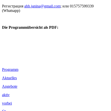
Регистрация
ahh.janina@gmail.com
; или 015757599339
(Whatsapp)
Die Programmübersicht als PDF:
Footer
Programm
Inhalt
Aktuelles
Angebote
aktiv
vorbei