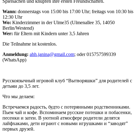
Spielsachen und knüpfen ihre ersten Freundschaften.
Wann:
donnerstags von 15:00 bis 17:00 Uhr; freitags von 10:30 bis
12:30 Uhr
Wo:
Kinderzimmer in der Ulme35 (Ulmenallee 35, 14050
Berlin/Westend)
Wer:
für Eltern mit Kindern unter 3,5 Jahren
Die Teilnahme ist kostenlos.
Anmeldung:
ahh.janina@gmail.com
; oder 015757599339
(WhatsApp)
Русскоязычный игровой клуб “Вытворяшки” для родителей с
детьми до 3,5 лет.
Что мы делаем:
Встречаемся радость, будто с потерянными родственниками.
Пьем чай и кофе. Вспоминаем русские потешки и побасенки,
песенки и затеи. В уютной атмосфере родители делятся
лайфхаками, дети играют с новыми игрушками и “заводят”
первых друзей.