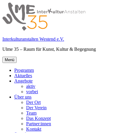
Springe
zum
Inhalt
Interkulturanstalten Westend e.V.
Ulme 35 – Raum für Kunst, Kultur & Begegnung
Primäres
Menü
Menü
Programm
Aktuelles
Angebote
aktiv
vorbei
Über uns
Der Ort
Der Verein
Team
Das Konzept
Partner:innen
Kontakt