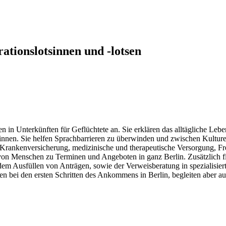
ationslotsinnen und -lotsen
en in Unterkünften für Geflüchtete an. Sie erklären das alltägliche L
r*innen. Sie helfen Sprachbarrieren zu überwinden und zwischen Kultur
, Krankenversicherung, medizinische und therapeutische Versorgung, Fr
von Menschen zu Terminen und Angeboten in ganz Berlin. Zusätzlich fin
dem Ausfüllen von Anträgen, sowie der Verweisberatung in spezialisier
hen bei den ersten Schritten des Ankommens in Berlin, begleiten aber a