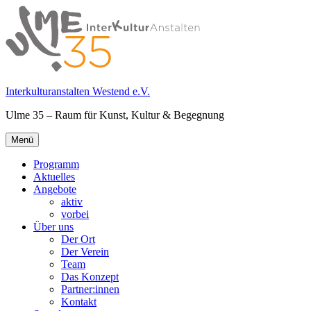
Springe
zum
Inhalt
Interkulturanstalten Westend e.V.
Ulme 35 – Raum für Kunst, Kultur & Begegnung
Primäres
Menü
Menü
Programm
Aktuelles
Angebote
aktiv
vorbei
Über uns
Der Ort
Der Verein
Team
Das Konzept
Partner:innen
Kontakt