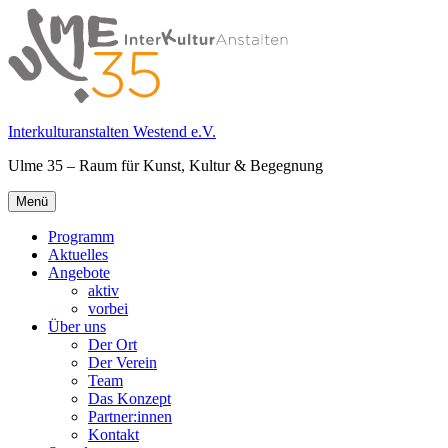
Springe
zum
Inhalt
Interkulturanstalten Westend e.V.
Ulme 35 – Raum für Kunst, Kultur & Begegnung
Primäres
Menü
Menü
Programm
Aktuelles
Angebote
aktiv
vorbei
Über uns
Der Ort
Der Verein
Team
Das Konzept
Partner:innen
Kontakt