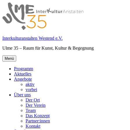
Springe
zum
Inhalt
Interkulturanstalten Westend e.V.
Ulme 35 – Raum für Kunst, Kultur & Begegnung
Primäres
Menü
Menü
Programm
Aktuelles
Angebote
aktiv
vorbei
Über uns
Der Ort
Der Verein
Team
Das Konzept
Partner:innen
Kontakt