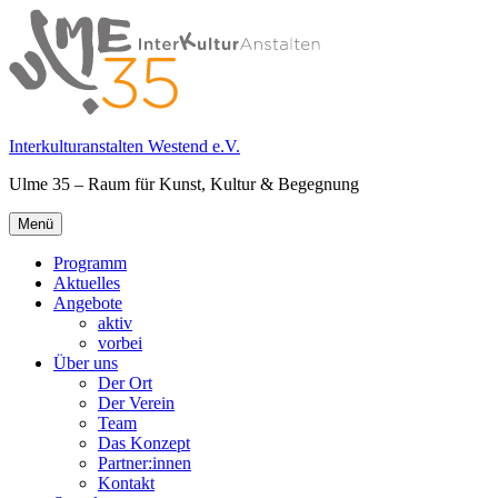
Springe
zum
Inhalt
Interkulturanstalten Westend e.V.
Ulme 35 – Raum für Kunst, Kultur & Begegnung
Primäres
Menü
Menü
Programm
Aktuelles
Angebote
aktiv
vorbei
Über uns
Der Ort
Der Verein
Team
Das Konzept
Partner:innen
Kontakt