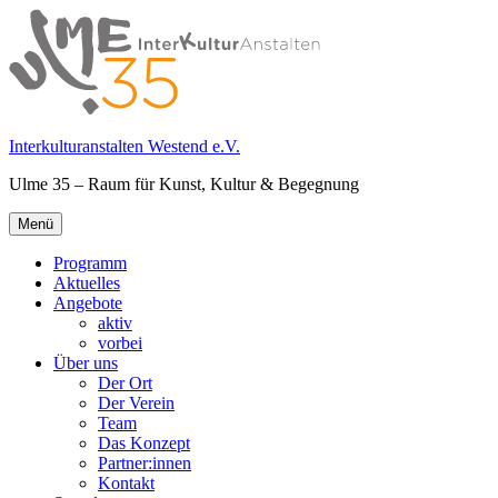
Springe
zum
Inhalt
Interkulturanstalten Westend e.V.
Ulme 35 – Raum für Kunst, Kultur & Begegnung
Primäres
Menü
Menü
Programm
Aktuelles
Angebote
aktiv
vorbei
Über uns
Der Ort
Der Verein
Team
Das Konzept
Partner:innen
Kontakt