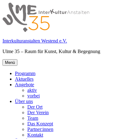
Springe
zum
Inhalt
Interkulturanstalten Westend e.V.
Ulme 35 – Raum für Kunst, Kultur & Begegnung
Primäres
Menü
Menü
Programm
Aktuelles
Angebote
aktiv
vorbei
Über uns
Der Ort
Der Verein
Team
Das Konzept
Partner:innen
Kontakt