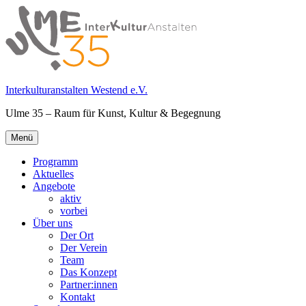
Springe
zum
Inhalt
Interkulturanstalten Westend e.V.
Ulme 35 – Raum für Kunst, Kultur & Begegnung
Primäres
Menü
Menü
Programm
Aktuelles
Angebote
aktiv
vorbei
Über uns
Der Ort
Der Verein
Team
Das Konzept
Partner:innen
Kontakt