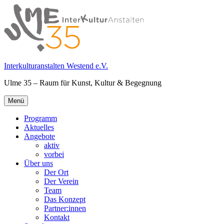
Springe
zum
Inhalt
Interkulturanstalten Westend e.V.
Ulme 35 – Raum für Kunst, Kultur & Begegnung
Primäres
Menü
Menü
Programm
Aktuelles
Angebote
aktiv
vorbei
Über uns
Der Ort
Der Verein
Team
Das Konzept
Partner:innen
Kontakt