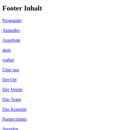
Footer Inhalt
Programm
Aktuelles
Angebote
aktiv
vorbei
Über uns
Der Ort
Der Verein
Das Team
Das Konzept
Partner:innen
Spenden