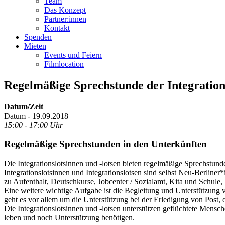
Team
Das Konzept
Partner:innen
Kontakt
Spenden
Mieten
Events und Feiern
Filmlocation
Regelmäßige Sprechstunde der Integrations
Datum/Zeit
Datum - 19.09.2018
15:00 - 17:00 Uhr
Regelmäßige Sprechstunden in den Unterkünften
Die Integrationslotsinnen und -lotsen bieten regelmäßige Sprechstund
Integrationslotsinnen und Integrationslotsen sind selbst Neu-Berline
zu Aufenthalt, Deutschkurse, Jobcenter / Sozialamt, Kita und Schule
Eine weitere wichtige Aufgabe ist die Begleitung und Unterstützung 
geht es vor allem um die Unterstützung bei der Erledigung von Post, 
Die Integrationslotsinnen und -lotsen unterstützen geflüchtete Mensc
leben und noch Unterstützung benötigen.