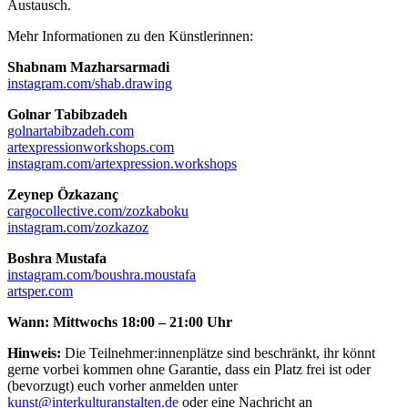
Austausch.
Mehr Informationen zu den Künstlerinnen:
Shabnam Mazharsarmadi
instagram.com/shab.drawing
Golnar Tabibzadeh
golnartabibzadeh.com
artexpressionworkshops.com
instagram.com/artexpression.workshops
Zeynep Özkazanç
cargocollective.com/zozkaboku
instagram.com/zozkazoz
Boshra Mustafa
instagram.com/boushra.moustafa
artsper.com
Wann: Mittwochs 18:00 – 21:00 Uhr
Hinweis:
Die Teilnehmer:innenplätze sind beschränkt, ihr könnt
gerne vorbei kommen ohne Garantie, dass ein Platz frei ist oder
(bevorzugt) euch vorher anmelden unter
kunst@interkulturanstalten.de
oder eine Nachricht an