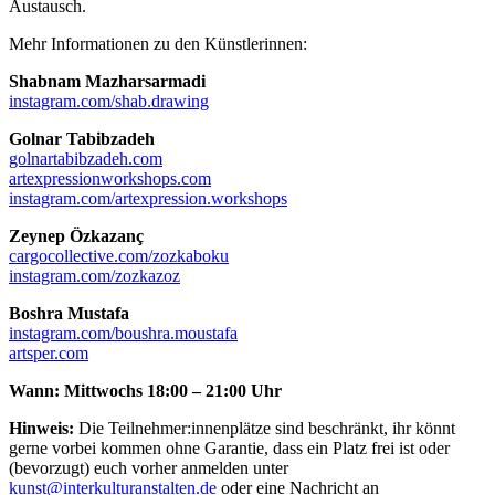
Austausch.
Mehr Informationen zu den Künstlerinnen:
Shabnam Mazharsarmadi
instagram.com/shab.drawing
Golnar Tabibzadeh
golnartabibzadeh.com
artexpressionworkshops.com
instagram.com/artexpression.workshops
Zeynep Özkazanç
cargocollective.com/zozkaboku
instagram.com/zozkazoz
Boshra Mustafa
instagram.com/boushra.moustafa
artsper.com
Wann: Mittwochs 18:00 – 21:00 Uhr
Hinweis:
Die Teilnehmer:innenplätze sind beschränkt, ihr könnt
gerne vorbei kommen ohne Garantie, dass ein Platz frei ist oder
(bevorzugt) euch vorher anmelden unter
kunst@interkulturanstalten.de
oder eine Nachricht an