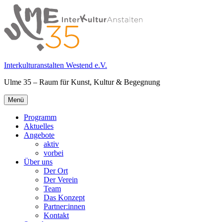
Springe
zum
Inhalt
Interkulturanstalten Westend e.V.
Ulme 35 – Raum für Kunst, Kultur & Begegnung
Primäres
Menü
Menü
Programm
Aktuelles
Angebote
aktiv
vorbei
Über uns
Der Ort
Der Verein
Team
Das Konzept
Partner:innen
Kontakt