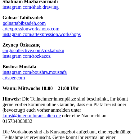
Shabnam Mazharsarmadi
instagram.com/shab.drawing
Golnar Tabibzadeh
golnartabibzadeh.com
artexpressionworkshops.com
instagram.com/artexpression.workshops
Zeynep Özkazanç
cargocollective.com/zozkaboku
instagram.com/zozkazoz
Boshra Mustafa
instagram.com/boushra.moustafa
artsper.com
Wann: Mittwochs 18:00 – 21:00 Uhr
Hinweis:
Die Teilnehmer:innenplätze sind beschränkt, ihr könnt
gerne vorbei kommen ohne Garantie, dass ein Platz frei ist oder
(bevorzugt) euch vorher anmelden unter
kunst@interkulturanstalten.de
oder eine Nachricht an
015734863832
Die Workshops sind als Kursangebot aufgebaut, eine regelmäßige
Teilnahme ist erwünscht. Gerne könnt ihr erstmal an einer