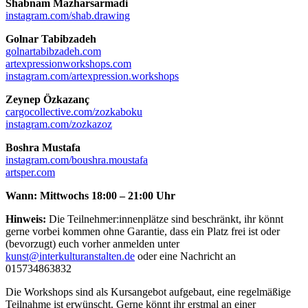
Shabnam Mazharsarmadi
instagram.com/shab.drawing
Golnar Tabibzadeh
golnartabibzadeh.com
artexpressionworkshops.com
instagram.com/artexpression.workshops
Zeynep Özkazanç
cargocollective.com/zozkaboku
instagram.com/zozkazoz
Boshra Mustafa
instagram.com/boushra.moustafa
artsper.com
Wann: Mittwochs 18:00 – 21:00 Uhr
Hinweis:
Die Teilnehmer:innenplätze sind beschränkt, ihr könnt
gerne vorbei kommen ohne Garantie, dass ein Platz frei ist oder
(bevorzugt) euch vorher anmelden unter
kunst@interkulturanstalten.de
oder eine Nachricht an
015734863832
Die Workshops sind als Kursangebot aufgebaut, eine regelmäßige
Teilnahme ist erwünscht. Gerne könnt ihr erstmal an einer