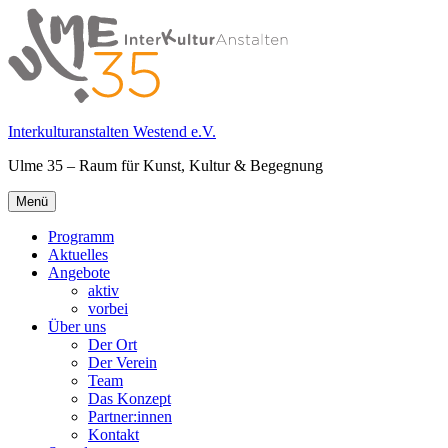
Springe
zum
Inhalt
Interkulturanstalten Westend e.V.
Ulme 35 – Raum für Kunst, Kultur & Begegnung
Primäres
Menü
Menü
Programm
Aktuelles
Angebote
aktiv
vorbei
Über uns
Der Ort
Der Verein
Team
Das Konzept
Partner:innen
Kontakt