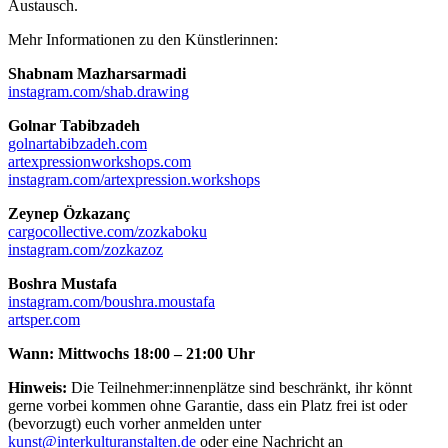
Austausch.
Mehr Informationen zu den Künstlerinnen:
Shabnam Mazharsarmadi
instagram.com/shab.drawing
Golnar Tabibzadeh
golnartabibzadeh.com
artexpressionworkshops.com
instagram.com/artexpression.workshops
Zeynep Özkazanç
cargocollective.com/zozkaboku
instagram.com/zozkazoz
Boshra Mustafa
instagram.com/boushra.moustafa
artsper.com
Wann: Mittwochs 18:00 – 21:00 Uhr
Hinweis:
Die Teilnehmer:innenplätze sind beschränkt, ihr könnt
gerne vorbei kommen ohne Garantie, dass ein Platz frei ist oder
(bevorzugt) euch vorher anmelden unter
kunst@interkulturanstalten.de
oder eine Nachricht an