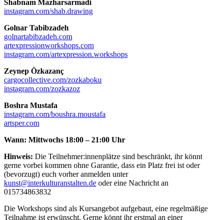
Shabnam Mazharsarmadi
instagram.com/shab.drawing
Golnar Tabibzadeh
golnartabibzadeh.com
artexpressionworkshops.com
instagram.com/artexpression.workshops
Zeynep Özkazanç
cargocollective.com/zozkaboku
instagram.com/zozkazoz
Boshra Mustafa
instagram.com/boushra.moustafa
artsper.com
Wann: Mittwochs 18:00 – 21:00 Uhr
Hinweis:
Die Teilnehmer:innenplätze sind beschränkt, ihr könnt
gerne vorbei kommen ohne Garantie, dass ein Platz frei ist oder
(bevorzugt) euch vorher anmelden unter
kunst@interkulturanstalten.de
oder eine Nachricht an
015734863832
Die Workshops sind als Kursangebot aufgebaut, eine regelmäßige
Teilnahme ist erwünscht. Gerne könnt ihr erstmal an einer