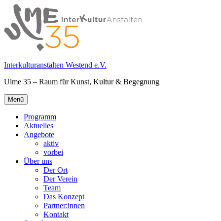
Springe
zum
Inhalt
Interkulturanstalten Westend e.V.
Ulme 35 – Raum für Kunst, Kultur & Begegnung
Primäres
Menü
Menü
Programm
Aktuelles
Angebote
aktiv
vorbei
Über uns
Der Ort
Der Verein
Team
Das Konzept
Partner:innen
Kontakt